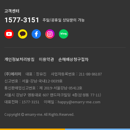
고객센터
1577-3151
주말/공휴일 상담문의 가능
개인정보처리방침
이용약관
손해배상청구절차
(주)메리미
대표 : 장유진
사업자등록번호 :
211-88-86187
신고번호 : 서울-강남-국내12-0039호
통신판매업신고번호 :
제 2019-서울강남-05412호
서울시 강남구 영동대로 607 랜드마크빌딩 4층(삼성동 77-11)
대표전화 :
1577-3151
이메일 :
happy@emarry-me.com
Copyright
emarry-me. All Rights Reserved.